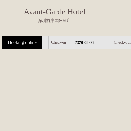
Avant-Garde Hotel
深圳前岸国际酒店
Booking online
Check-in
Check-out